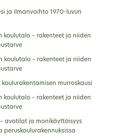
si ja ilmanvaihto 1970-luvun
 koulutalo – rakenteet ja niiden
austarve
 koulutalo – rakenteet ja niiden
austarve
, koulurakentamisen murroskausi
 koulutalo – rakenteet ja niiden
austarve
– avotilat ja monikäyttöisyys
na peruskoulurakennuksissa