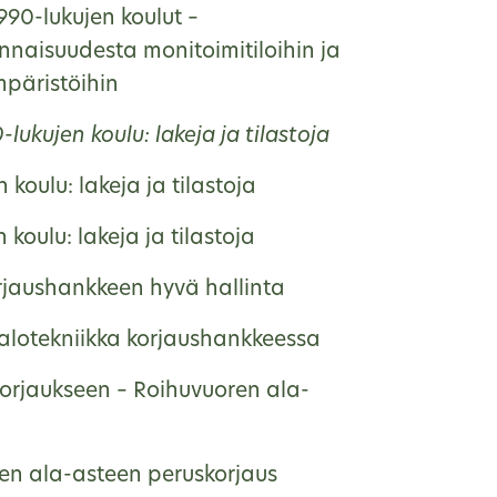
990-lukujen koulut –
nnaisuudesta monitoimitiloihin ja
päristöihin
lukujen koulu: lakeja ja tilastoja
 koulu: lakeja ja tilastoja
 koulu: lakeja ja tilastoja
rjaushankkeen hyvä hallinta
talotekniikka korjaushankkeessa
korjaukseen – Roihuvuoren ala-
en ala-asteen peruskorjaus