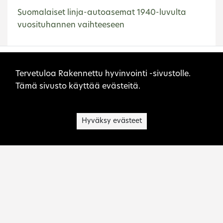
Suomalaiset linja-autoasemat 1940-luvulta
vuosituhannen vaihteeseen
Etusivu
Heinola
Sivuston evästeet
Tervetuloa Rakennettu hyvinvointi -sivustolle.
Tämä sivusto käyttää evästeitä.
Hyväksy evästeet
Museovirasto on kulttuuriperinnön asiantuntija,
palvelujen tuottaja, toimialansa kehittäjä ja
viranomainen.
Ota yhteyttä: