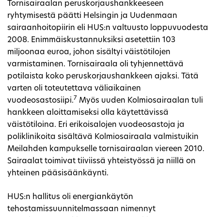
Tornisairaalan peruskorjaushankkeeseen
ryhtymisestä päätti Helsingin ja Uudenmaan
sairaanhoitopiirin eli HUS:n valtuusto loppuvuodesta
2008. Enimmäiskustannuksiksi asetettiin 103
miljoonaa euroa, johon sisältyi väistötilojen
varmistaminen. Tornisairaala oli tyhjennettävä
potilaista koko peruskorjaushankkeen ajaksi. Tätä
varten oli toteutettava väliaikainen
7
vuodeosastosiipi.
Myös uuden Kolmiosairaalan tuli
hankkeen aloittamiseksi olla käytettävissä
väistötiloina. Eri erikoisalojen vuodeosastoja ja
poliklinikoita sisältävä Kolmiosairaala valmistuikin
Meilahden kampukselle tornisairaalan viereen 2010.
Sairaalat toimivat tiiviissä yhteistyössä ja niillä on
yhteinen pääsisäänkäynti.
HUS:n hallitus oli energiankäytön
tehostamissuunnitelmassaan nimennyt