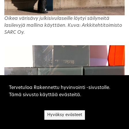
Oikea värisävy julkisivulaseille löytyi säilyneitä
lasilevyjä mallina käyttäen. Kuva: Arkkitehtitoimisto
SARC Oy.
Sivuston evästeet
Tervetuloa Rakennettu hyvinvointi -sivustolle.
Tämä sivusto käyttää evästeitä.
Hyväksy evästeet