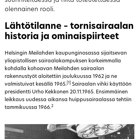
suunniteltaessa ja niitä toteutettaessa
olennainen rooli.
Lähtötilanne – tornisairaalan
historia ja ominaispiirteet
Helsingin Meilahden kaupunginosassa sijaitsevan
yliopistollisen sairaalakampuksen korkeimmalla
kohdalla kohoavan Meilahden sairaalan
rakennustyöt aloitettiin joulukuussa 1962 ja ne
[1]
valmistuivat kesällä 1965.
Sairaalan vihki käyttöön
presidentti Urho Kekkonen 20.11.1965. Ensimmäinen
leikkaus uudessa aikansa huippusairaalassa tehtiin
2
tammikuussa 1966.