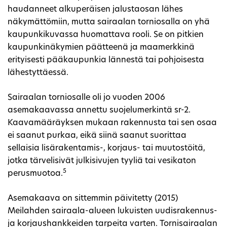
haudanneet alkuperäisen jalustaosan lähes
näkymättömiin, mutta sairaalan torniosalla on yhä
kaupunkikuvassa huomattava rooli. Se on pitkien
kaupunkinäkymien päätteenä ja maamerkkinä
erityisesti pääkaupunkia lännestä tai pohjoisesta
lähestyttäessä.
Sairaalan torniosalle oli jo vuoden 2006
asemakaavassa annettu suojelumerkintä sr-2.
Kaavamääräyksen mukaan rakennusta tai sen osaa
ei saanut purkaa, eikä siinä saanut suorittaa
sellaisia lisärakentamis-, korjaus- tai muutostöitä,
jotka tärvelisivät julkisivujen tyyliä tai vesikaton
5
perusmuotoa.
Asemakaava on sittemmin päivitetty (2015)
Meilahden sairaala-alueen lukuisten uudisrakennus-
ja korjaushankkeiden tarpeita varten. Tornisairaalan