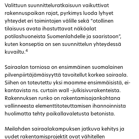
Valittuun suunnitteluratkaisuun vaikuttivat
rakennuspaikan rajat, pyrkimys luoda lyhyet
yhteydet eri toimintojen välille sekä ”otollinen
tilaisuus avata ihastuttavat näköalat
potilashuoneista Suomenlahdelle ja saaristoon”,
kuten konseptia on sen suunnittelun yhteydessä
4
kuvailtu.
Sairaalan torniosa on ensimmäinen suomalainen
pilvenpiirtäjämäisyyttä tavoitellut korkea sairaala.
Siihen on toteutettu yksi maamme ensimmäisistä, ei-
kantavista ns. curtain wall –julkisivurakenteista.
Rakennuksen runko on rakentamisajankohtana
vallinneesta elementtitoteuttamisen ihannoinnista
huolimatta tehty paikallavaletusta betonista.
Meilahden sairaalakampuksen jatkuva kehitys ja
uudet rakentamisprojektit ovat vähitellen