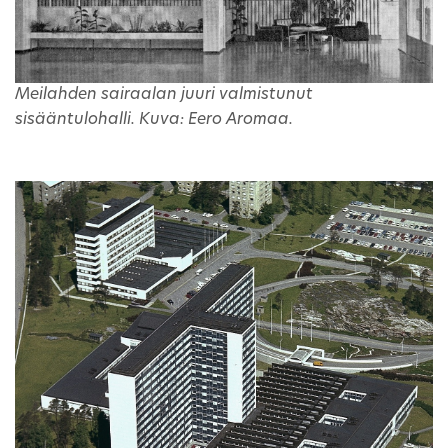
Meilahden sairaalan juuri valmistunut
sisääntulohalli. Kuva: Eero Aromaa.