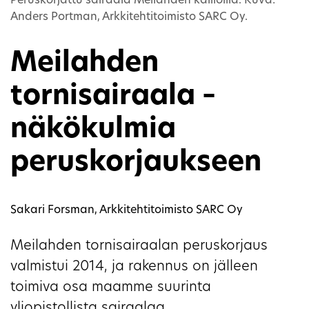
Peruskorjattu sairaala Meilahden kallioilla. Kuva:
Anders Portman, Arkkitehtitoimisto SARC Oy.
Meilahden
tornisairaala –
näkökulmia
peruskorjaukseen
Sakari Forsman, Arkkitehtitoimisto SARC Oy
Meilahden tornisairaalan peruskorjaus
valmistui 2014, ja rakennus on jälleen
toimiva osa maamme suurinta
yliopistollista sairaalaa.