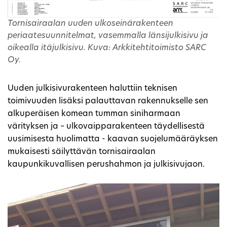
Tornisairaalan uuden ulkoseinärakenteen
periaatesuunnitelmat, vasemmalla länsijulkisivu ja
oikealla itäjulkisivu. Kuva: Arkkitehtitoimisto SARC
Oy.
Uuden julkisivurakenteen haluttiin teknisen
toimivuuden lisäksi palauttavan rakennukselle sen
alkuperäisen komean tumman siniharmaan
värityksen ja – ulkovaipparakenteen täydellisestä
uusimisesta huolimatta - kaavan suojelumääräyksen
mukaisesti säilyttävän tornisairaalan
kaupunkikuvallisen perushahmon ja julkisivujaon.