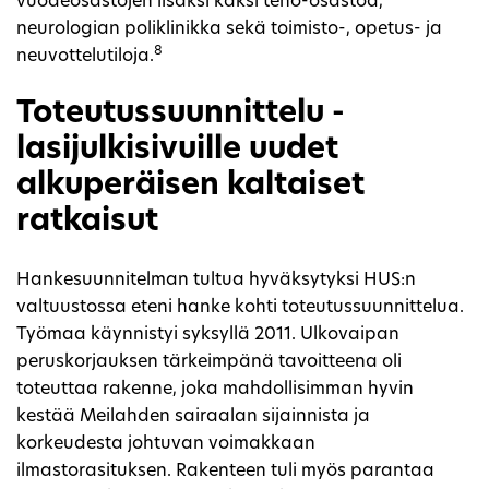
vuodeosastojen lisäksi kaksi teho-osastoa,
neurologian poliklinikka sekä toimisto-, opetus- ja
8
neuvottelutiloja.
Toteutussuunnittelu -
lasijulkisivuille uudet
alkuperäisen kaltaiset
ratkaisut
Hankesuunnitelman tultua hyväksytyksi HUS:n
valtuustossa eteni hanke kohti toteutussuunnittelua.
Työmaa käynnistyi syksyllä 2011. Ulkovaipan
peruskorjauksen tärkeimpänä tavoitteena oli
toteuttaa rakenne, joka mahdollisimman hyvin
kestää Meilahden sairaalan sijainnista ja
korkeudesta johtuvan voimakkaan
ilmastorasituksen. Rakenteen tuli myös parantaa