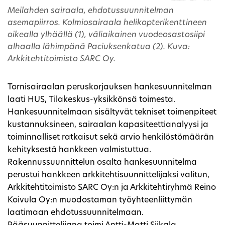
Meilahden sairaala, ehdotussuunnitelman
asemapiirros. Kolmiosairaala helikopterikenttineen
oikealla ylhäällä (1), väliaikainen vuodeosastosiipi
alhaalla lähimpänä Paciuksenkatua (2). Kuva:
Arkkitehtitoimisto SARC Oy.
Tornisairaalan peruskorjauksen hankesuunnitelman
laati HUS, Tilakeskus-yksikkönsä toimesta.
Hankesuunnitelmaan sisältyvät tekniset toimenpiteet
kustannuksineen, sairaalan kapasiteettianalyysi ja
toiminnalliset ratkaisut sekä arvio henkilöstömäärän
kehityksestä hankkeen valmistuttua.
Rakennussuunnittelun osalta hankesuunnitelma
perustui hankkeen arkkitehtisuunnittelijaksi valitun,
Arkkitehtitoimisto SARC Oy:n ja Arkkitehtiryhmä Reino
Koivula Oy:n muodostaman työyhteenliittymän
laatimaan ehdotussuunnitelmaan.