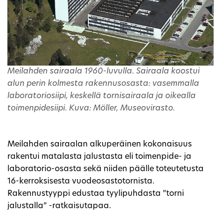
Meilahden sairaala 1960-luvulla. Sairaala koostui
alun perin kolmesta rakennusosasta: vasemmalla
laboratoriosiipi, keskellä tornisairaala ja oikealla
toimenpidesiipi. Kuva: Möller, Museovirasto.
Meilahden sairaalan alkuperäinen kokonaisuus
rakentui matalasta jalustasta eli toimenpide- ja
laboratorio-osasta sekä niiden päälle toteutetusta
16-kerroksisesta vuodeosastotornista.
Rakennustyyppi edustaa tyylipuhdasta ”torni
jalustalla” -ratkaisutapaa.