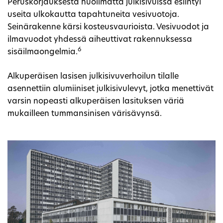
Peruskorjauksesta huolimatta julkisivuissa esiintyi
useita ulkokautta tapahtuneita vesivuotoja.
Seinärakenne kärsi kosteusvaurioista. Vesivuodot ja
ilmavuodot yhdessä aiheuttivat rakennuksessa
6
sisäilmaongelmia.
Alkuperäisen lasisen julkisivuverhoilun tilalle
asennettiin alumiiniset julkisivulevyt, jotka menettivät
varsin nopeasti alkuperäisen lasituksen väriä
mukailleen tummansinisen värisävynsä.