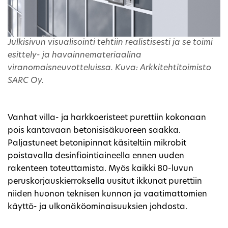
Julkisivun visualisointi tehtiin realistisesti ja se toimi
esittely- ja havainnemateriaalina
viranomaisneuvotteluissa. Kuva: Arkkitehtitoimisto
SARC Oy.
Vanhat villa- ja harkkoeristeet purettiin kokonaan
pois kantavaan betonisisäkuoreen saakka.
Paljastuneet betonipinnat käsiteltiin mikrobit
poistavalla desinfiointiaineella ennen uuden
rakenteen toteuttamista. Myös kaikki 80-luvun
peruskorjauskierroksella uusitut ikkunat purettiin
niiden huonon teknisen kunnon ja vaatimattomien
käyttö- ja ulkonäköominaisuuksien johdosta.