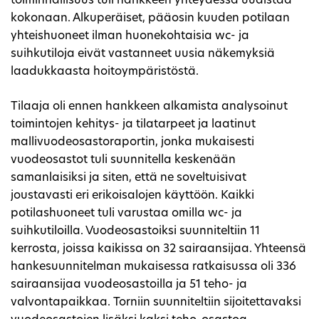
toiminnallisuus tuli hankkeen yhteydessä uudistaa
kokonaan. Alkuperäiset, pääosin kuuden potilaan
yhteishuoneet ilman huonekohtaisia wc- ja
suihkutiloja eivät vastanneet uusia näkemyksiä
laadukkaasta hoitoympäristöstä.
Tilaaja oli ennen hankkeen alkamista analysoinut
toimintojen kehitys- ja tilatarpeet ja laatinut
mallivuodeosastoraportin, jonka mukaisesti
vuodeosastot tuli suunnitella keskenään
samanlaisiksi ja siten, että ne soveltuisivat
joustavasti eri erikoisalojen käyttöön. Kaikki
potilashuoneet tuli varustaa omilla wc- ja
suihkutiloilla. Vuodeosastoiksi suunniteltiin 11
kerrosta, joissa kaikissa on 32 sairaansijaa. Yhteensä
hankesuunnitelman mukaisessa ratkaisussa oli 336
sairaansijaa vuodeosastoilla ja 51 teho- ja
valvontapaikkaa. Torniin suunniteltiin sijoitettavaksi