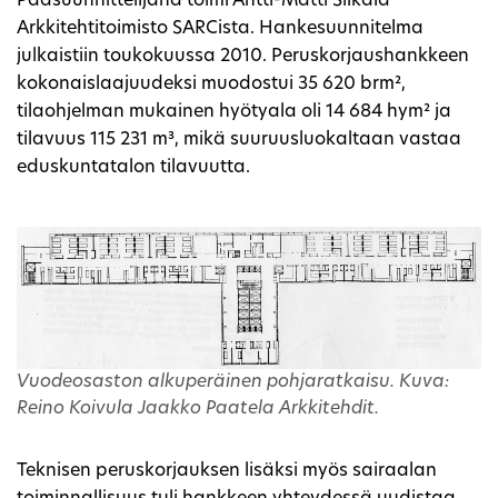
Pääsuunnittelijana toimi Antti-Matti Siikala
Arkkitehtitoimisto SARCista. Hankesuunnitelma
julkaistiin toukokuussa 2010. Peruskorjaushankkeen
kokonaislaajuudeksi muodostui 35 620 brm²,
tilaohjelman mukainen hyötyala oli 14 684 hym² ja
tilavuus 115 231 m³, mikä suuruusluokaltaan vastaa
eduskuntatalon tilavuutta.
Vuodeosaston alkuperäinen pohjaratkaisu. Kuva:
Reino Koivula Jaakko Paatela Arkkitehdit.
Teknisen peruskorjauksen lisäksi myös sairaalan