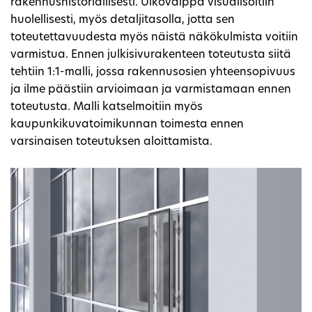
rakennushistoriallisesti. Ulkovaippa visualisoitiin
huolellisesti, myös detaljitasolla, jotta sen
toteutettavuudesta myös näistä näkökulmista voitiin
varmistua. Ennen julkisivurakenteen toteutusta siitä
tehtiin 1:1-malli, jossa rakennusosien yhteensopivuus
ja ilme päästiin arvioimaan ja varmistamaan ennen
toteutusta. Malli katselmoitiin myös
kaupunkikuvatoimikunnan toimesta ennen
varsinaisen toteutuksen aloittamista.