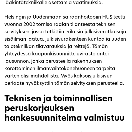
lääkintätekniikalle asettamia vaatimuksia.
Helsingin ja Uudenmaan sairaanhoitopiiri HUS teetti
vuonna 2002 tornisairaalan tilanteesta teknisen
selvityksen, jossa tutkittiin erilaisia julkisivuratkaisuja,
sisäilman laatua, julkisivurakenteen kuntoa ja uuden
talotekniikan tilavarauksia ja reittejä. Tämän
yhteydessä kaupunkisuunnitteluvirasto antoi
lausunnon, jonka perusteella rakennuksen
korottaminen ilmanvaihtokonehuoneen tarpeita
varten olisi mahdollista. Myös kaksoisjulkisivun
periaate hyväksyttiin tämän selvityksen perusteella.
Teknisen ja toiminnallisen
peruskorjauksen
hankesuunnitelma valmistuu